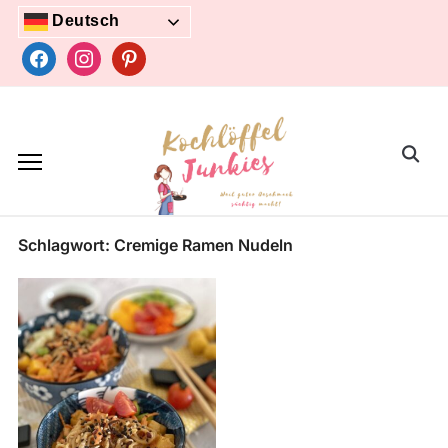
Skip
Deutsch
to
facebook
instagram
pinterest
content
Search
for:
Schlagwort:
Cremige Ramen Nudeln