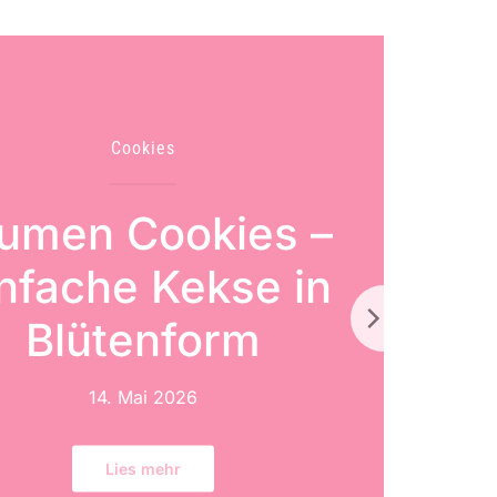
Cookies
Shortbread mit
Blüten – zarte
rühlingscookies
für Ostern und
sondere Anlässe
3. April 2026