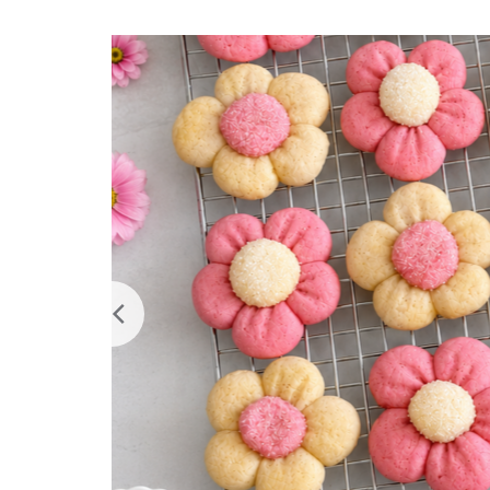
s –
 in