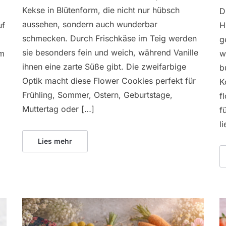
Kekse in Blütenform, die nicht nur hübsch
D
aussehen, sondern auch wunderbar
uf
H
schmecken. Durch Frischkäse im Teig werden
g
sie besonders fein und weich, während Vanille
um
w
ihnen eine zarte Süße gibt. Die zweifarbige
b
Optik macht diese Flower Cookies perfekt für
K
Frühling, Sommer, Ostern, Geburtstage,
f
Muttertag oder […]
f
l
Lies mehr