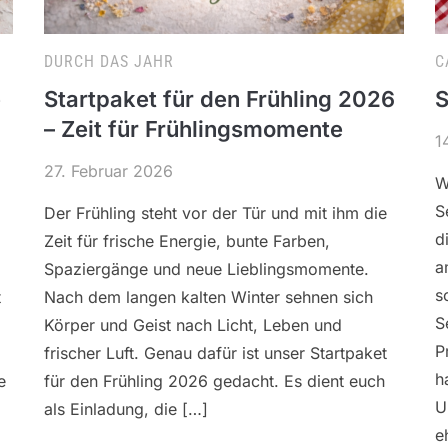
DURCH DAS JAHR
C
e
Startpaket für den Frühling 2026
S
– Zeit für Frühlingsmomente
1
27. Februar 2026
W
S
Der Frühling steht vor der Tür und mit ihm die
d
Zeit für frische Energie, bunte Farben,
a
Spaziergänge und neue Lieblingsmomente.
s
t
Nach dem langen kalten Winter sehnen sich
S
Körper und Geist nach Licht, Leben und
P
frischer Luft. Genau dafür ist unser Startpaket
h
e
für den Frühling 2026 gedacht. Es dient euch
U
als Einladung, die […]
e