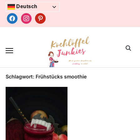
Skip
Deutsch
to
facebook
instagram
pinterest
content
Search
for:
Schlagwort:
Frühstücks smoothie