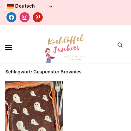
Skip
Deutsch
to
facebook
instagram
pinterest
content
Search
for:
Schlagwort:
Gespenster Brownies