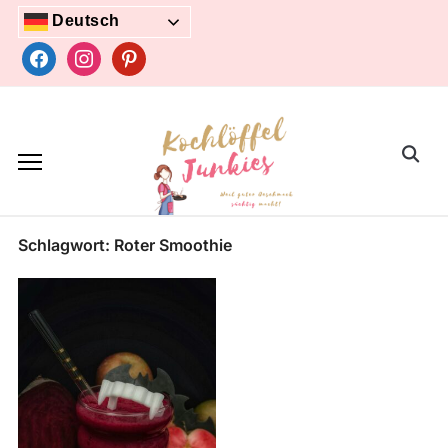
Skip
Deutsch
to
facebook
instagram
pinterest
content
Search
for:
Schlagwort:
Roter Smoothie