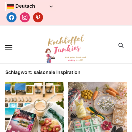
Skip
Deutsch
to
facebook
instagram
pinterest
content
Search
for:
Schlagwort:
saisonale Inspiration