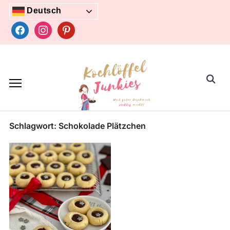
Skip
Deutsch
to
facebook
instagram
pinterest
content
Search
for:
Schlagwort:
Schokolade Plätzchen