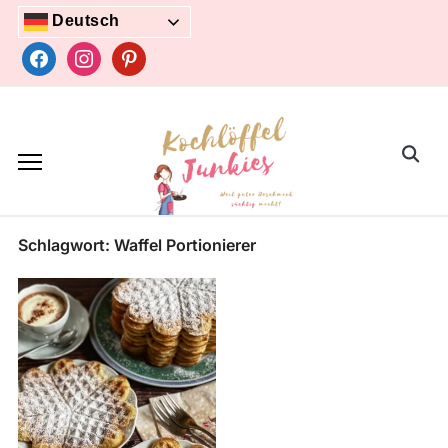
Skip
Deutsch
to
facebook
instagram
pinterest
content
Search
for:
Schlagwort:
Waffel Portionierer