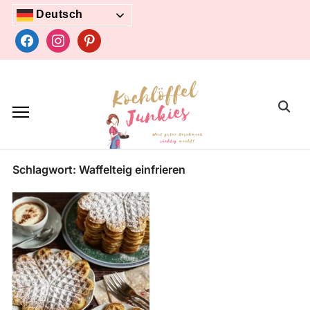
Skip
Deutsch
to
facebook
instagram
pinterest
content
Search
for:
Schlagwort:
Waffelteig einfrieren