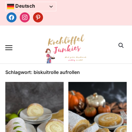
Skip
Deutsch
to
facebook
instagram
pinterest
content
Search
for:
Schlagwort:
biskuitrolle aufrollen