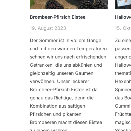
Brombeer-Pfirsich Eistee
Hallow
19. August 2023
15. Ok
Der Sommer ist in vollem Gange
Zu ein
und mit den warmen Temperaturen
passen
sehnen wir uns nach erfrischenden
angeric
Getränken, die uns abkühlen und
Hallow
gleichzeitig unseren Gaumen
themat
verwöhnen. Unser leckerer
Hexenh
Brombeer-Pfirsich Eistee ist da
Spinne
genau das Richtige, denn die
das Bo
Kombination aus saftigen
Gummis
Pfirsichen und pikanten
Früchte
Brombeeren macht diesen Eistee
magisc
zu einem wahren
Snackb