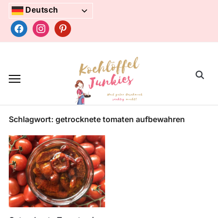
Skip
Deutsch
to
facebook
instagram
pinterest
content
Search
for:
Schlagwort:
getrocknete tomaten aufbewahren