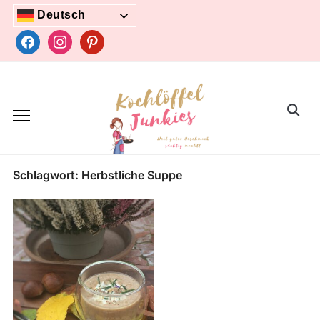
Skip
Deutsch
to
facebook
instagram
pinterest
content
Search
for:
Schlagwort:
Herbstliche Suppe