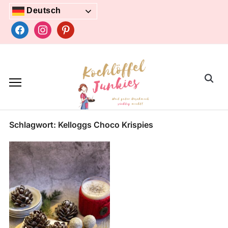
Skip
Deutsch
to
facebook
instagram
pinterest
content
Search
for:
Schlagwort:
Kelloggs Choco Krispies