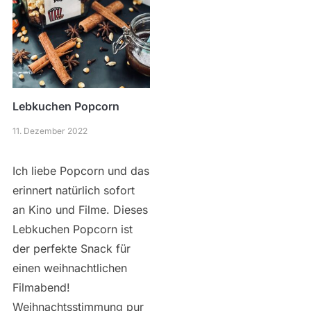
Lebkuchen Popcorn
11. Dezember 2022
Ich liebe Popcorn und das
erinnert natürlich sofort
an Kino und Filme. Dieses
Lebkuchen Popcorn ist
der perfekte Snack für
einen weihnachtlichen
Filmabend!
Weihnachtsstimmung pur