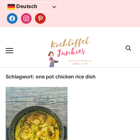
Skip
Deutsch
to
facebook
instagram
pinterest
content
Search
for:
Schlagwort:
one pot chicken rice dish