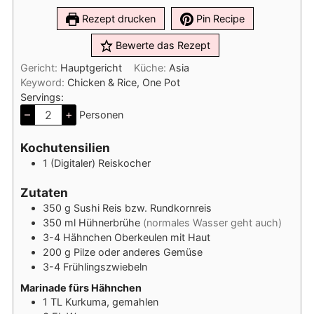
Rezept drucken
Pin Recipe
Bewerte das Rezept
Gericht:
Hauptgericht
Küche:
Asia
Keyword:
Chicken & Rice, One Pot
Servings:
–
+
Personen
Kochutensilien
1 (Digitaler) Reiskocher
Zutaten
350
g
Sushi Reis bzw. Rundkornreis
350
ml
Hühnerbrühe
(normales Wasser geht auch)
3-4
Hähnchen Oberkeulen mit Haut
200
g
Pilze oder anderes Gemüse
3-4
Frühlingszwiebeln
Marinade fürs Hähnchen
1
TL
Kurkuma, gemahlen