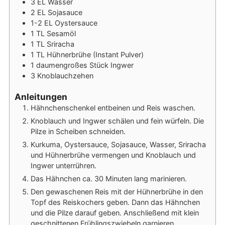
3
EL
Wasser
2
EL
Sojasauce
1-2
EL
Oystersauce
1
TL
Sesamöl
1
TL
Sriracha
1
TL
Hühnerbrühe (Instant Pulver)
1
daumengroßes Stück
Ingwer
3
Knoblauchzehen
Anleitungen
Hähnchenschenkel entbeinen und Reis waschen.
Knoblauch und Ingwer schälen und fein würfeln. Die
Pilze in Scheiben schneiden.
Kurkuma, Oystersauce, Sojasauce, Wasser, Sriracha
und Hühnerbrühe vermengen und Knoblauch und
Ingwer unterrühren.
Das Hähnchen ca. 30 Minuten lang marinieren.
Den gewaschenen Reis mit der Hühnerbrühe in den
Topf des Reiskochers geben. Dann das Hähnchen
und die Pilze darauf geben. Anschließend mit klein
geschnittenen Frühlingszwiebeln garnieren.