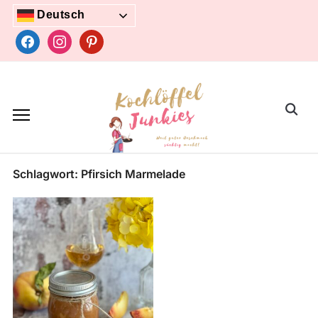
Skip
Deutsch
to
facebook
instagram
pinterest
content
Search
for:
Schlagwort:
Pfirsich Marmelade