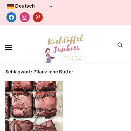
Skip
Deutsch
to
facebook
instagram
pinterest
content
Search
for:
Schlagwort:
Pflanzliche Butter