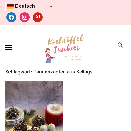
Skip
Deutsch
to
facebook
instagram
pinterest
content
Search
for:
Schlagwort:
Tannenzapfen aus Kellogs