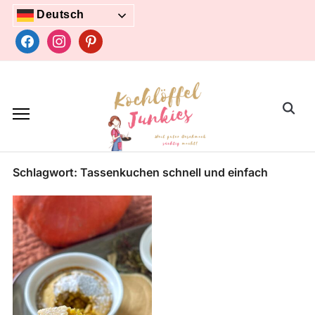
Skip
Deutsch
to
facebook
instagram
pinterest
content
Search
for:
Schlagwort:
Tassenkuchen schnell und einfach