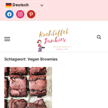
Skip
Deutsch
to
facebook
instagram
pinterest
content
Search
for:
Schlagwort:
Vegan Brownies