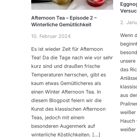
Eggnog 
Versu
Afternoon Tea – Episode 2 –
2. Jan
Winterliche Gemütlichkeit
Wenn d
10. Februar 2024
beginn
Es ist wieder Zeit für Afternoon
besond
Tea! Da die Tage nach wie vor sehr
unsere
kurz sind und draußen frische
das Ric
Temperaturen herrschen, gibt es
Anlässe
kaum etwas Gemütlicheres als
klassi
einen Winter Afternoon Tea. In
aus de
diesem Blogpost feiern wir die
Praline
Kunst des klassischen Afternoon
weißer
Teas, jedoch mit einem
Hauch 
besonderen Augenmerk auf
weißer 
winterliche Köstlichkeiten. […]