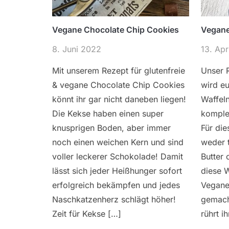
Vegane Chocolate Chip Cookies
Vegane
8. Juni 2022
13. Apr
Mit unserem Rezept für glutenfreie
Unser 
& vegane Chocolate Chip Cookies
wird eu
könnt ihr gar nicht daneben liegen!
Waffeln
Die Kekse haben einen super
komplet
knusprigen Boden, aber immer
Für die
noch einen weichen Kern und sind
weder t
voller leckerer Schokolade! Damit
Butter 
lässt sich jeder Heißhunger sofort
diese 
erfolgreich bekämpfen und jedes
Vegane
Naschkatzenherz schlägt höher!
gemach
Zeit für Kekse […]
rührt i