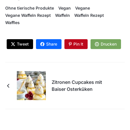
Ohne tierische Produkte
Vegan
Vegane
Vegane Waffeln Rezept
Waffeln
Waffeln Rezept
Waffles
Tweet
Share
Pin It
Drucken
Zitronen Cupcakes mit
Baiser Osterküken