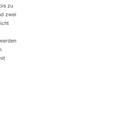
bis zu
nd zwei
icht
 werden
n
mit