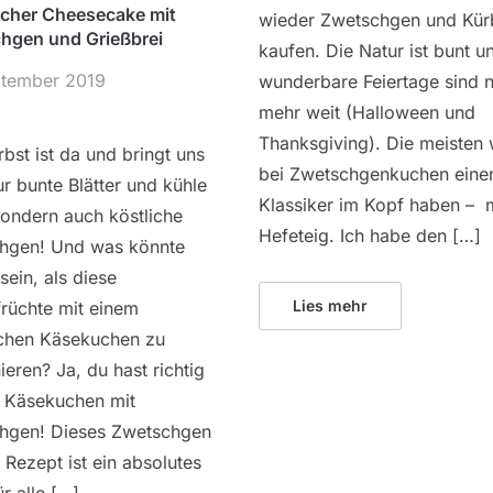
scher Cheesecake mit
wieder Zwetschgen und Kür
hgen und Grießbrei
kaufen. Die Natur ist bunt u
ptember 2019
wunderbare Feiertage sind n
mehr weit (Halloween und
Thanksgiving). Die meisten
bst ist da und bringt uns
bei Zwetschgenkuchen eine
ur bunte Blätter und kühle
Klassiker im Kopf haben – 
ondern auch köstliche
Hefeteig. Ich habe den […]
hgen! Und was könnte
sein, als diese
Lies mehr
rüchte mit einem
schen Käsekuchen zu
eren? Ja, du hast richtig
: Käsekuchen mit
hgen! Dieses Zwetschgen
Rezept ist ein absolutes