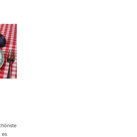
schönste
t es