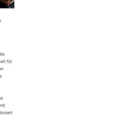
r
die
eit für
en
s
se
mit
biniert