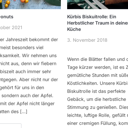
Donuts
Kürbis Biskuitrolle: Ein
Herbstlicher Traum in deine
tober 2021
Küche
ser Jahreszeit bekommt der
3. November 2018
meist besonders viel
ksamkeit. Wir nehmen uns
Wenn die Blätter fallen und 
icht aus, denn wir fiebern
Tage kürzer werden, ist es Z
biszeit auch immer sehr
gemütliche Stunden mit süß
ntgegen. Aber nicht nur der
Köstlichkeiten. Unsere Kürbi
gehört für uns in den
Biskuitrolle ist das perfekte
 sondern auch der Apfel.
Gebäck, um die herbstliche
it der Apfel nicht länger
Stimmung zu genießen. Die
atten des […]
leichte, luftige Rolle, gefüllt 
einer cremigen Füllung, kom