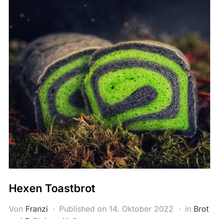
Hexen Toastbrot
Von
Franzi
Published on
14. Oktober 2022
in
Brot