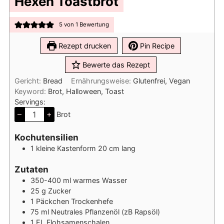
Hexen Toastbrot
5
von 1 Bewertung
Rezept drucken
Pin Recipe
Bewerte das Rezept
Gericht:
Bread
Ernährungsweise:
Glutenfrei, Vegan
Keyword:
Brot, Halloween, Toast
Servings:
–
+
Brot
Kochutensilien
1 kleine Kastenform
20 cm lang
Zutaten
350-400
ml
warmes Wasser
25
g
Zucker
1
Päckchen
Trockenhefe
75
ml
Neutrales Pflanzenöl (zB Rapsöl)
1
EL
Flohsamenschalen