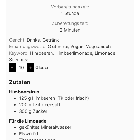
Vorbereitungszeit:
Stunde
1
Stunde
Zubereitungszeit:
Minuten
2
Minuten
Gericht:
Drinks, Getränk
Ernährungsweise:
Glutenfrei, Vegan, Vegetarisch
Keyword:
Himbeeren, Himbeerlimonade, Limonade
Servings:
–
+
Gläser
Zutaten
Himbeersirup
125
g
Himbeeren (TK oder frisch)
200
ml
Zitronensaft
300
g
Zucker
Für die Limonade
gekühltes Mineralwasser
Eiswürfel