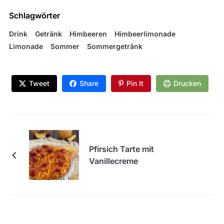
Schlagwörter
Drink
Getränk
Himbeeren
Himbeerlimonade
Limonade
Sommer
Sommergetränk
Tweet
Share
Pin It
Drucken
Pfirsich Tarte mit
Vanillecreme