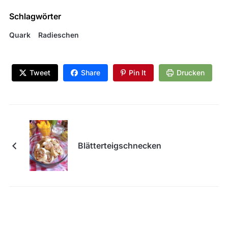
Schlagwörter
Quark
Radieschen
Tweet
Share
Pin It
Drucken
Blätterteigschnecken