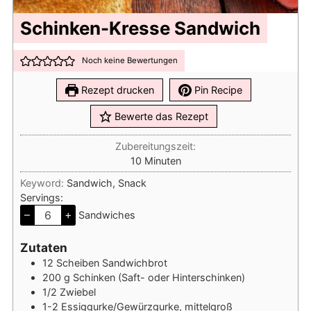
Schinken-Kresse Sandwich
Noch keine Bewertungen
Rezept drucken
Pin Recipe
Bewerte das Rezept
Zubereitungszeit:
Minuten
10
Minuten
Keyword:
Sandwich, Snack
Servings:
–
+
Sandwiches
Zutaten
12
Scheiben
Sandwichbrot
200
g
Schinken (Saft- oder Hinterschinken)
1/2
Zwiebel
1-2
Essiggurke/Gewürzgurke, mittelgroß