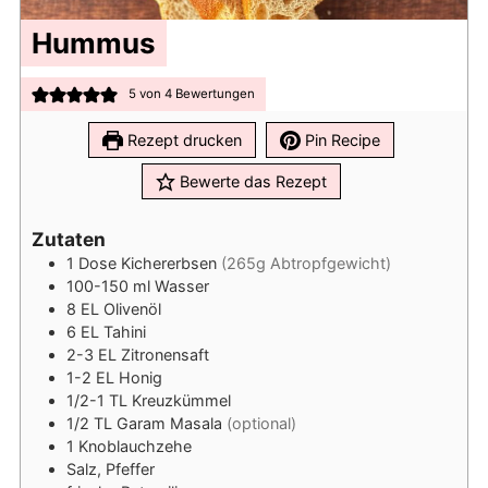
Hummus
5
von
4
Bewertungen
Rezept drucken
Pin Recipe
Bewerte das Rezept
Zutaten
1
Dose
Kichererbsen
(265g Abtropfgewicht)
100-150
ml
Wasser
8
EL
Olivenöl
6
EL
Tahini
2-3
EL
Zitronensaft
1-2
EL
Honig
1/2-1
TL
Kreuzkümmel
1/2
TL
Garam Masala
(optional)
1
Knoblauchzehe
Salz, Pfeffer