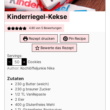
Kinderriegel-Kekse
4.80
von
5
Bewertungen
Rezept drucken
Pin Recipe
Bewerte das Rezept
Servings:
–
+
Cookies
Author:
Kochlöffeljunkie Nike
Zutaten
230
g
Butter (weich)
230
g
brauner Zucker
1/2
TL
Vanillepaste
2
Eier
400
g
Glutenfreies Mehl
1
TL
Glutenfreies Backpulver