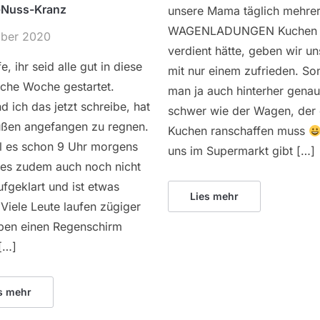
-Nuss-Kranz
unsere Mama täglich mehre
WAGENLADUNGEN Kuchen
ober 2020
verdient hätte, geben wir un
e, ihr seid alle gut in diese
mit nur einem zufrieden. Son
iche Woche gestartet.
man ja auch hinterher gena
 ich das jetzt schreibe, hat
schwer wie der Wagen, der 
ußen angefangen zu regnen.
Kuchen ranschaffen muss
 es schon 9 Uhr morgens
uns im Supermarkt gibt […]
t es zudem auch noch nicht
fgeklart und ist etwas
Lies mehr
 Viele Leute laufen zügiger
ben einen Regenschirm
[…]
s mehr