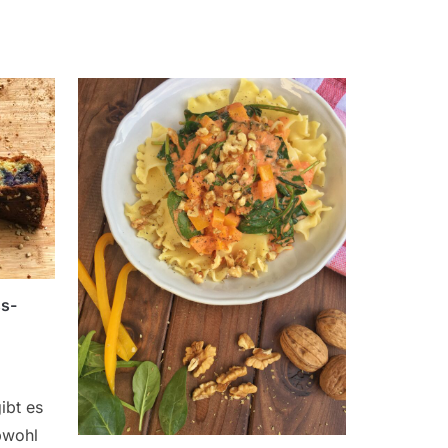
ss-
ibt es
bwohl