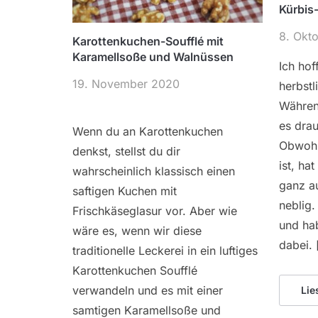
Kürbis
8. Okt
Karottenkuchen-Soufflé mit
Karamellsoße und Walnüssen
Ich hoff
19. November 2020
herbstl
Während
es dra
Wenn du an Karottenkuchen
Obwohl
denkst, stellst du dir
ist, ha
wahrscheinlich klassisch einen
ganz au
saftigen Kuchen mit
neblig.
Frischkäseglasur vor. Aber wie
und ha
wäre es, wenn wir diese
dabei. 
traditionelle Leckerei in ein luftiges
Karottenkuchen Soufflé
verwandeln und es mit einer
Lie
samtigen Karamellsoße und