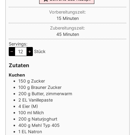
Vorbereitungszeit:
Minuten
15
Minuten
Zubereitungszeit:
Minuten
45
Minuten
Servings:
–
+
Stück
Zutaten
Kuchen
150
g
Zucker
100
g
Brauner Zucker
200
g
Butter, zimmerwarm
2
EL
Vanillepaste
4
Eier (M)
100
ml
Milch
200
g
Naturjoghurt
400
g
Mehl Typ 405
1
EL
Natron