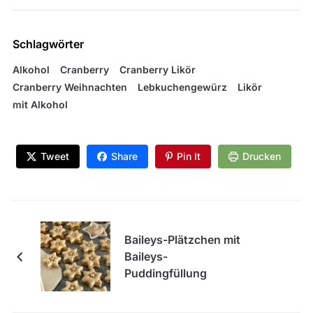
Schlagwörter
Alkohol
Cranberry
Cranberry Likör
Cranberry Weihnachten
Lebkuchengewürz
Likör
mit Alkohol
Tweet
Share
Pin It
Drucken
Baileys-Plätzchen mit
Baileys-
Puddingfüllung