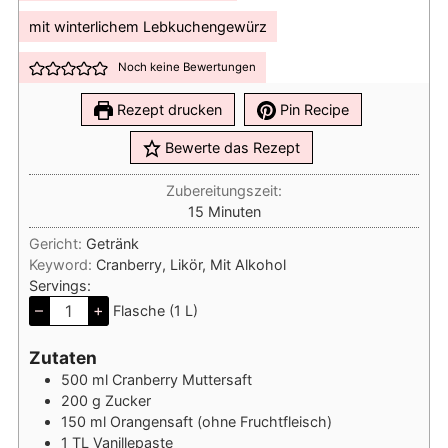
mit winterlichem Lebkuchengewürz
Noch keine Bewertungen
Rezept drucken
Pin Recipe
Bewerte das Rezept
Zubereitungszeit:
Minuten
15
Minuten
Gericht:
Getränk
Keyword:
Cranberry, Likör, Mit Alkohol
Servings:
–
+
Flasche (1 L)
Zutaten
500
ml
Cranberry Muttersaft
200
g
Zucker
150
ml
Orangensaft (ohne Fruchtfleisch)
1
TL
Vanillepaste