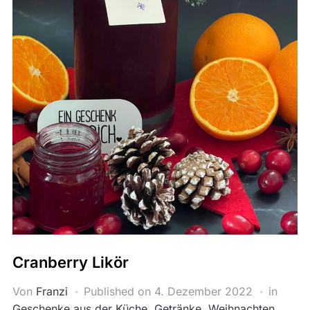
Cranberry Likör
Von
Franzi
Published on
4. Dezember 2022
in
Geschenke aus der Küche
,
Getränke
,
Weihnachten