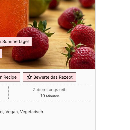
ße Sommertage!
n Recipe
Bewerte das Rezept
Zubereitungszeit:
Minuten
10
Minuten
rei, Vegan, Vegetarisch