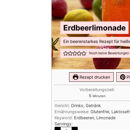
Erdbeerlimonade
Ein beerenstarkes Rezept für hei
Noch keine Bewertungen
Rezept drucken
Pi
Vorbereitungszeit:
Minuten
5
Minuten
Gericht:
Drinks, Getränk
Ernährungsweise:
Glutenfrei, Laktosef
Keyword:
Erdbeeren, Limonade
Servings: