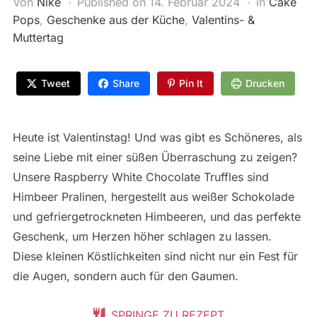
Von
Nike
Published on
14. Februar 2024
in
Cake
Pops
,
Geschenke aus der Küche
,
Valentins- &
Muttertag
Tweet
Share
Pin It
Drucken
Heute ist Valentinstag! Und was gibt es Schöneres, als
seine Liebe mit einer süßen Überraschung zu zeigen?
Unsere Raspberry White Chocolate Truffles sind
Himbeer Pralinen, hergestellt aus weißer Schokolade
und gefriergetrockneten Himbeeren, und das perfekte
Geschenk, um Herzen höher schlagen zu lassen.
Diese kleinen Köstlichkeiten sind nicht nur ein Fest für
die Augen, sondern auch für den Gaumen.
SPRINGE ZU REZEPT