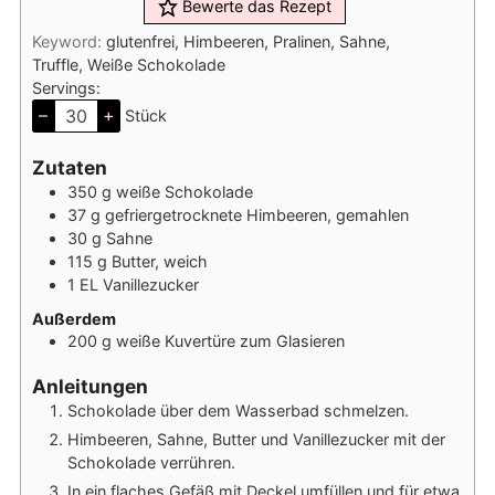
Bewerte das Rezept
Keyword:
glutenfrei, Himbeeren, Pralinen, Sahne,
Truffle, Weiße Schokolade
Servings:
–
+
Stück
Zutaten
350
g
weiße Schokolade
37
g
gefriergetrocknete Himbeeren, gemahlen
30
g
Sahne
115
g
Butter, weich
1
EL
Vanillezucker
Außerdem
200
g
weiße Kuvertüre zum Glasieren
Anleitungen
Schokolade über dem Wasserbad schmelzen.
Himbeeren, Sahne, Butter und Vanillezucker mit der
Schokolade verrühren.
In ein flaches Gefäß mit Deckel umfüllen und für etwa