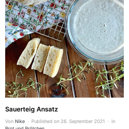
Sauerteig Ansatz
Von
Nike
Published on
26. September 2021
in
Brot und Brötchen