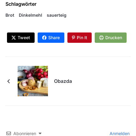
Schlagwörter
Brot
Dinkelmehl
sauerteig
Tweet
Share
Pin It
Drucken
Obazda
Abonnieren
Anmelden