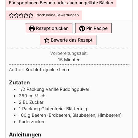
Für spontanen Besuch oder auch ungeübte Bäcker
Noch keine Bewertungen
Rezept drucken
Pin Recipe
Bewerte das Rezept
Vorbereitungszeit:
Minuten
15
Minuten
Author:
Kochlöffeljunkie Lena
Zutaten
1/2
Packung
Vanille Puddingpulver
250
ml
Milch
2
EL
Zucker
1
Packung
Glutenfreier Blätterteig
100
g
Beeren (Erdbeeren, Blaubeeren, Himbeeren)
Puderzucker
Anleitungen