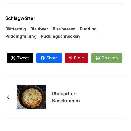
Schlagwörter
Blätterteig
Blaubeer
Blaubeeren
Pudding
Puddingfüllung
Puddingschnecken
Tweet
Share
Pin It
Drucken
Rhabarber-
Käsekuchen