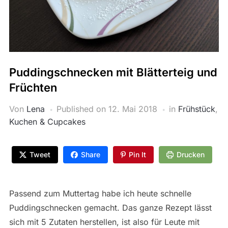
Puddingschnecken mit Blätterteig und
Früchten
Von
Lena
Published on
12. Mai 2018
in
Frühstück
,
Kuchen & Cupcakes
Tweet
Share
Pin It
Drucken
Passend zum Muttertag habe ich heute schnelle
Puddingschnecken gemacht. Das ganze Rezept lässt
sich mit 5 Zutaten herstellen, ist also für Leute mit