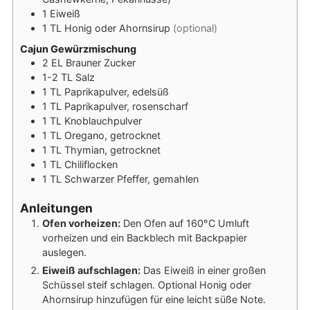
1
Eiweiß
1
TL
Honig oder Ahornsirup
(optional)
Cajun Gewürzmischung
2
EL
Brauner Zucker
1-2
TL
Salz
1
TL
Paprikapulver, edelsüß
1
TL
Paprikapulver, rosenscharf
1
TL
Knoblauchpulver
1
TL
Oregano, getrocknet
1
TL
Thymian, getrocknet
1
TL
Chiliflocken
1
TL
Schwarzer Pfeffer, gemahlen
Anleitungen
Ofen vorheizen:
Den Ofen auf 160°C Umluft
vorheizen und ein Backblech mit Backpapier
auslegen.
Eiweiß aufschlagen:
Das Eiweiß in einer großen
Schüssel steif schlagen. Optional Honig oder
Ahornsirup hinzufügen für eine leicht süße Note.