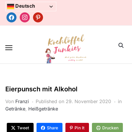
Skip
Deutsch
to
facebook
instagram
pinterest
content
Search
for:
Eierpunsch mit Alkohol
Von
Franzi
Published on
29. November 2020
in
Getränke
,
Heißgetränke
Tweet
Share
Pin It
Drucken