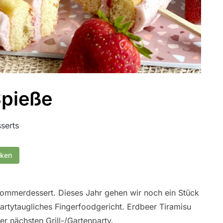
Spieße
serts
cken
 Sommerdessert. Dieses Jahr gehen wir noch ein Stück
artytaugliches Fingerfoodgericht. Erdbeer Tiramisu
r nächsten Grill-/Gartenparty.