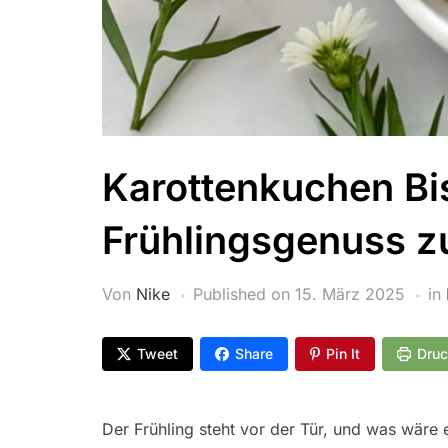
Karottenkuchen Bis
Frühlingsgenuss z
Von
Nike
Published on
15. März 2025
in
Tweet
Share
Pin It
Dru
Der Frühling steht vor der Tür, und was wäre e