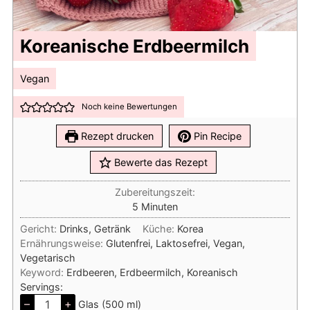
Koreanische Erdbeermilch
Vegan
Noch keine Bewertungen
Rezept drucken
Pin Recipe
Bewerte das Rezept
Zubereitungszeit:
Minuten
5
Minuten
Gericht:
Drinks, Getränk
Küche:
Korea
Ernährungsweise:
Glutenfrei, Laktosefrei, Vegan,
Vegetarisch
Keyword:
Erdbeeren, Erdbeermilch, Koreanisch
Servings:
–
+
Glas (500 ml)