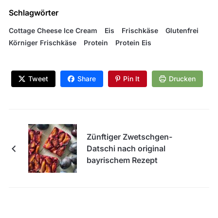
Schlagwörter
Cottage Cheese Ice Cream
Eis
Frischkäse
Glutenfrei
Körniger Frischkäse
Protein
Protein Eis
Tweet
Share
Pin It
Drucken
Zünftiger Zwetschgen-
Datschi nach original
bayrischem Rezept