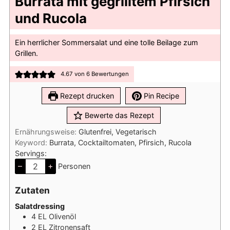
Burrata mit gegrilltem Pfirsich
und Rucola
Ein herrlicher Sommersalat und eine tolle Beilage zum
Grillen.
4.67
von
6
Bewertungen
Rezept drucken
Pin Recipe
Bewerte das Rezept
Ernährungsweise:
Glutenfrei, Vegetarisch
Keyword:
Burrata, Cocktailtomaten, Pfirsich, Rucola
Servings:
–
+
Personen
Zutaten
Salatdressing
4
EL
Olivenöl
2
EL
Zitronensaft