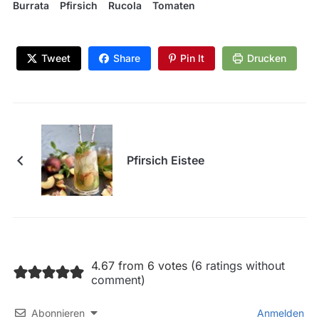
Burrata
Pfirsich
Rucola
Tomaten
Tweet
Share
Pin It
Drucken
Pfirsich Eistee
4.67 from 6 votes (
6 ratings without
comment
)
Abonnieren
Anmelden