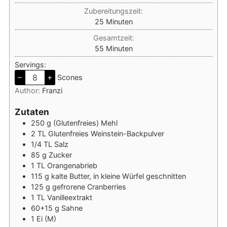
Zubereitungszeit:
Minuten
25
Minuten
Gesamtzeit:
Minuten
55
Minuten
Servings:
–
+
Scones
Author:
Franzi
Zutaten
250
g
(Glutenfreies) Mehl
2
TL
Glutenfreies Weinstein-Backpulver
1/4
TL
Salz
85
g
Zucker
1
TL
Orangenabrieb
115
g
kalte Butter, in kleine Würfel geschnitten
125
g
gefrorene Cranberries
1
TL
Vanilleextrakt
60+15
g
Sahne
1
Ei (M)