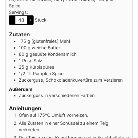
Spice
Servings:
–
+
Stück
Zutaten
175
g
(glutenfreies) Mehl
100
g
weiche Butter
80
g
gesüßte Kondensmilch
1
Prise
Salz
25
g
Kürbispüree
1/2
TL
Pumpkin Spice
Zuckerguss, Schokoladenkuvertüre zum Verzieren
Außerdem
Zuckerguss in verschiedenen Farben
Anleitungen
Ofen auf 175°C Umluft vorheizen.
Alle Zutaten in einer Schüssel zu einem Teig
verkneten.
Den Teig zu einer Kugel formen und in Frischhaltefolie