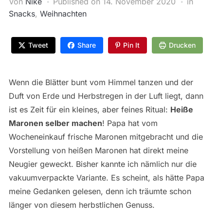
Von
Nike
Published on
14. November 2020
in
Snacks
,
Weihnachten
Tweet
Share
Pin It
Drucken
Wenn die Blätter bunt vom Himmel tanzen und der
Duft von Erde und Herbstregen in der Luft liegt, dann
ist es Zeit für ein kleines, aber feines Ritual:
Heiße
Maronen selber machen
! Papa hat vom
Wocheneinkauf frische Maronen mitgebracht und die
Vorstellung von heißen Maronen hat direkt meine
Neugier geweckt. Bisher kannte ich nämlich nur die
vakuumverpackte Variante. Es scheint, als hätte Papa
meine Gedanken gelesen, denn ich träumte schon
länger von diesem herbstlichen Genuss.